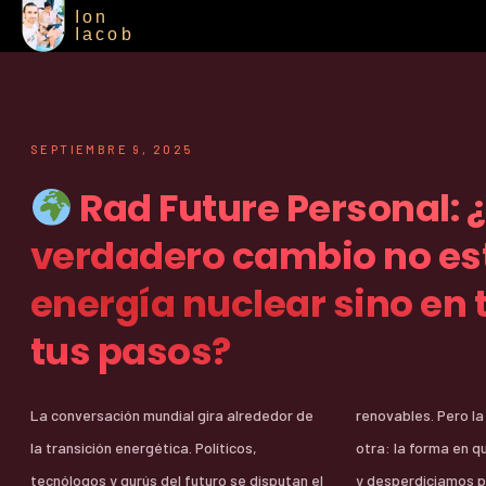
Ion
Iacob
SEPTIEMBRE 9, 2025
Rad Future Personal: ¿Y
verdadero cambio no est
energía nuclear sino en t
tus pasos?
La conversación mundial gira alrededor de
renovables. Pero la verdad incómoda es
la transición energética. Políticos,
otra: la forma en que comemos, caminamos
tecnólogos y gurús del futuro se disputan el
y desperdiciamos 