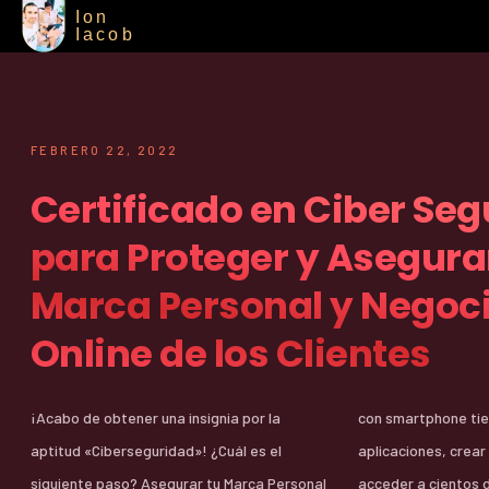
Ion
Iacob
FEBRERO 22, 2022
Certificado en Ciber Se
para Proteger y Asegurar
Marca Personal y Negoc
Online de los Clientes
¡Acabo de obtener una insignia por la
con smartphone tienden a probar
aptitud «Ciberseguridad»! ¿Cuál es el
aplicaciones, crear cuentas gratuitas y
siguiente paso? Asegurar tu Marca Personal
acceder a cientos de sitios online, donde