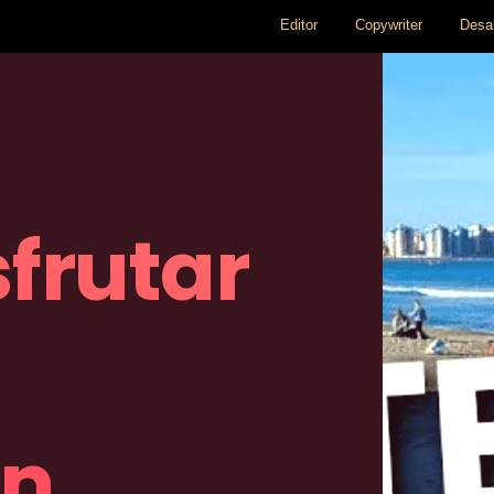
Editor
Copywriter
Desar
frutar
ón