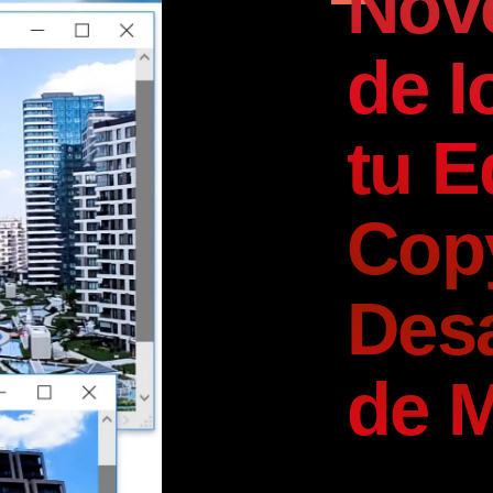
Nov
de I
tu E
Copy
Desa
de 