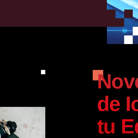
Nov
de I
tu E