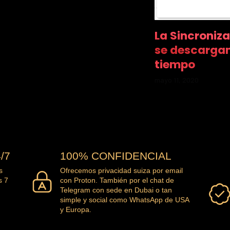
La Sincroniz
se descargan
tiempo
mayo 11, 2020
/7
100% CONFIDENCIAL
s
Ofrecemos privacidad suiza por email
s 7
con Proton. También por el chat de
Telegram con sede en Dubai o tan
simple y social como WhatsApp de USA
y Europa.