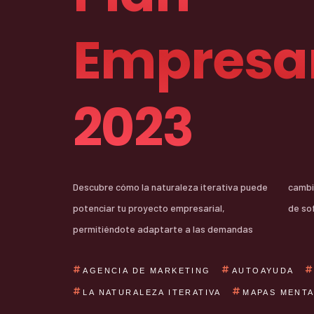
Empresar
2023
Descubre cómo la naturaleza iterativa puede
cambiantes y lograr el éxito en el desarrollo
potenciar tu proyecto empresarial,
de so
permitiéndote adaptarte a las demandas
AGENCIA DE MARKETING
AUTOAYUDA
LA NATURALEZA ITERATIVA
MAPAS MENT