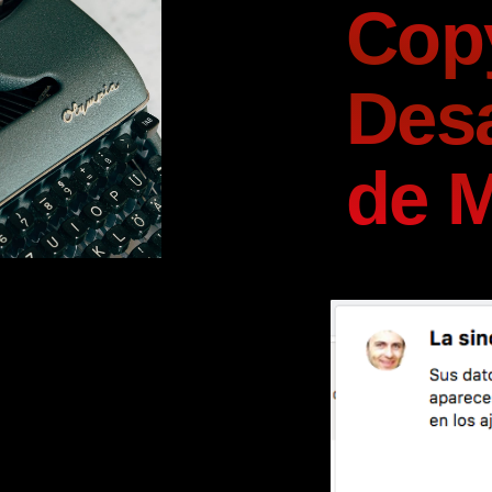
Copy
Desa
de 