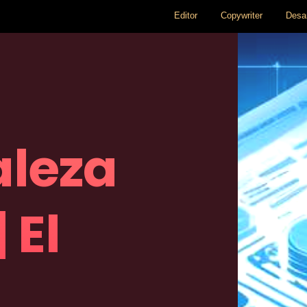
Editor
Copywriter
Desar
aleza
 El