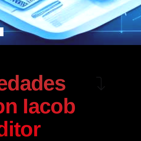
edades
on Iacob
ditor