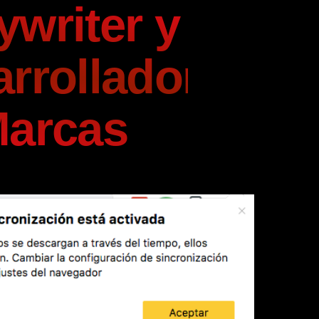
writer y
rrollador
Marcas