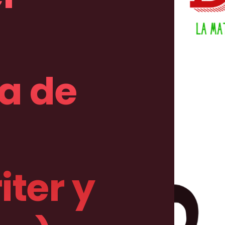
a de
ter y