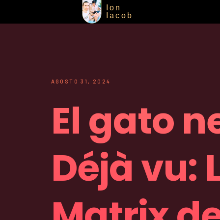
Ion
Iacob
AGOSTO 31, 2024
El gato n
Déjà vu: 
Matrix de