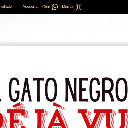
rollador
Asesoría
Chat
+Marcas