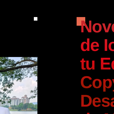
Nov
de I
tu E
Copy
Desa