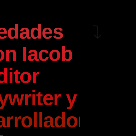
edades
on Iacob
ditor
writer y
rrollador