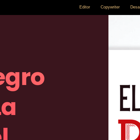
Editor
Copywriter
Desar
egro
La
l