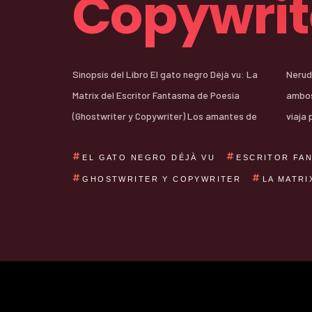
Copywrit
Sinopsis del Libro El gato negro Déjà vu: La
Neruda y Dickinson hallarán la combinación de
Matrix del Escritor Fantasma de Poesía
ambos en las rimas de Ion Iacob. El poeta que
(Ghostwriter y Copywriter) Los amantes de
viaja
EL GATO NEGRO DÉJÀ VU
ESCRITOR FAN
GHOSTWRITER Y COPYWRITER
LA MATRI