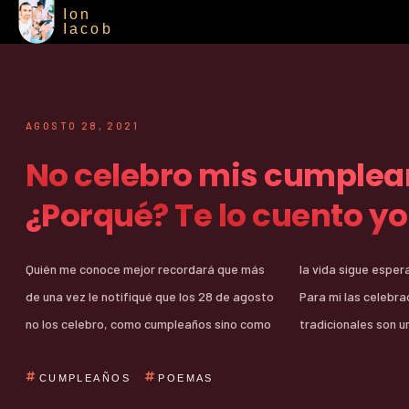
Ion
Iacob
AGOSTO 28, 2021
No celebro mis cumple
¿Porqué? Te lo cuento y
Quién me conoce mejor recordará que más
la vida sigue esperando a que la sintamos.
de una vez le notifiqué que los 28 de agosto
Para mi las celebraciones repetidas y
no los celebro, como cumpleaños sino como
tradicionales son 
CUMPLEAÑOS
POEMAS